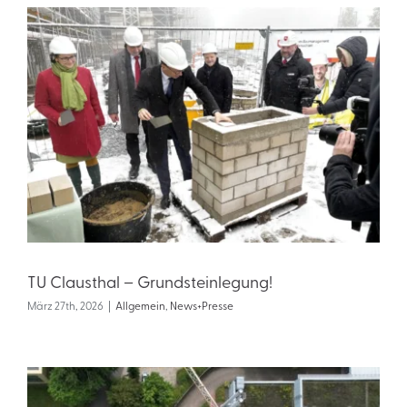
TU Clausthal – Grundsteinlegung!
März 27th, 2026
|
Allgemein
,
News+Presse