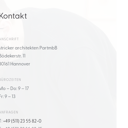
Kontakt
ANSCHRIFT
stricker architekten PartmbB
Bödekerstr. 11
30161 Hannover
BÜROZEITEN
Mo – Do: 9 – 17
Fr: 9 – 13
ANFRAGEN
T:
+49 (511) 23 55 82-0