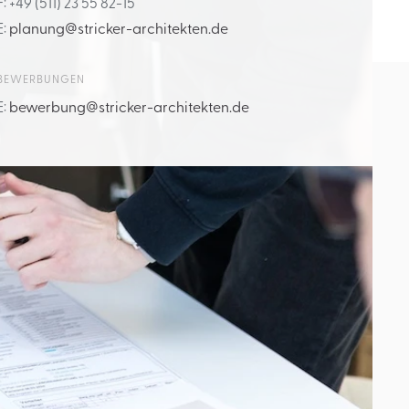
F: +49 (511) 23 55 82-15
E:
planung@stricker-architekten.de
BEWERBUNGEN
E:
bewerbung@stricker-architekten.de