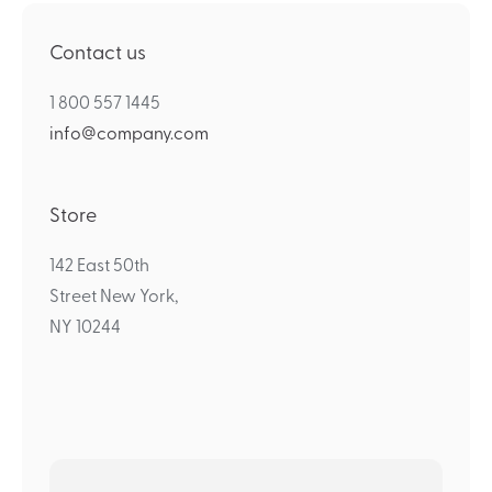
Contact us
1 800 557 1445
info@company.com
Store
142 East 50th
Street New York,
NY 10244