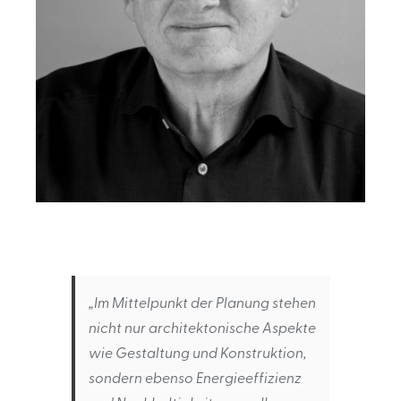
„Im Mittelpunkt der Planung stehen
nicht nur architektonische Aspekte
wie Gestaltung und Konstruktion,
sondern ebenso Energieeffizienz