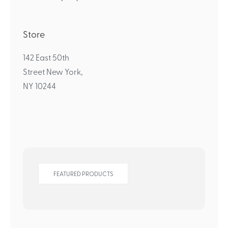
Store
142 East 50th
Street New York,
NY 10244
FEATURED PRODUCTS