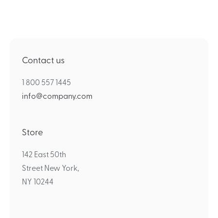
Contact us
1 800 557 1445
info@company.com
Store
142 East 50th
Street New York,
NY 10244