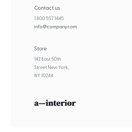
Contact us
1 800 557 1445
info@company.com
Store
142 East 50th
Street New York,
NY 10244